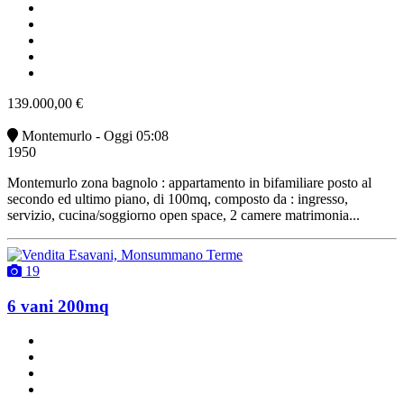
buono stato
angolo cottura
con terrazzo
riscaldamento autonomo
vendita
139.000,00 €
Montemurlo - Oggi 05:08
1950
Montemurlo zona bagnolo : appartamento in bifamiliare posto al
secondo ed ultimo piano, di 100mq, composto da : ingresso,
servizio, cucina/soggiorno open space, 2 camere matrimonia...
19
6 vani 200mq
2 bagni
due balconi
2 posti auto
classe G