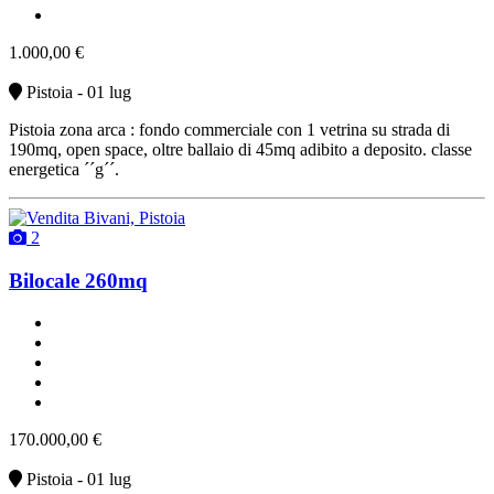
affitto
1.000,00 €
Pistoia - 01 lug
Pistoia zona arca : fondo commerciale con 1 vetrina su strada di
190mq, open space, oltre ballaio di 45mq adibito a deposito. classe
energetica ´´g´´.
2
Bilocale 260mq
un bagno
classe G
buono stato
riscaldamento autonomo
vendita
170.000,00 €
Pistoia - 01 lug