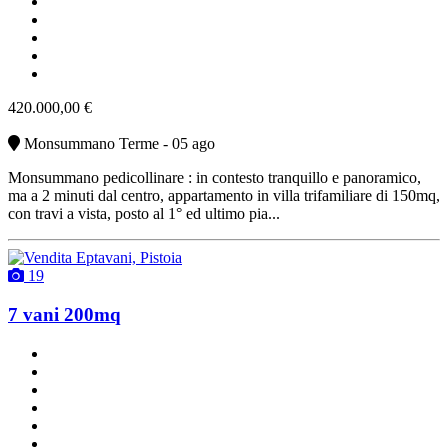
ottimo stato
cucina abitabile
con terrazzo
riscaldamento autonomo
vendita
420.000,00 €
Monsummano Terme - 05 ago
Monsummano pedicollinare : in contesto tranquillo e panoramico,
ma a 2 minuti dal centro, appartamento in villa trifamiliare di 150mq,
con travi a vista, posto al 1° ed ultimo pia...
19
7 vani 200mq
un bagno
abitabile
con ascensore
cucinotto
con terrazzo
con cantina