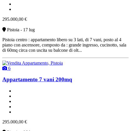
riscaldamento centralizzato
vendita
295.000,00 €
Pistoia - 17 lug
Pistoia centro : appartamento libero su 3 lati, di 7 vani, posto al 4
piano con ascensore, composto da : grande ingresso, cucinotto, sala
di 60mq circa con uscita su balcone di olt...
6
Appartamento 7 vani 200mq
un bagno
un balcone
buono stato
non arredato
vendita
295.000,00 €