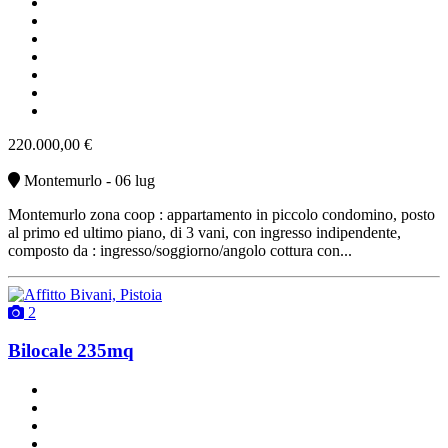
un balcone
2 posti auto
classe A
ottimo stato
angolo cottura
non arredato
vendita
220.000,00 €
Montemurlo - 06 lug
Montemurlo zona coop : appartamento in piccolo condomino, posto
al primo ed ultimo piano, di 3 vani, con ingresso indipendente,
composto da : ingresso/soggiorno/angolo cottura con...
2
Bilocale 235mq
un bagno
classe G
buono stato
riscaldamento autonomo