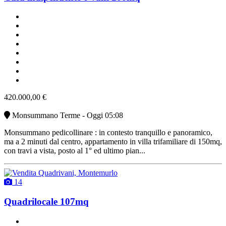
2 bagni
2 posti auto
classe G
ottimo stato
cucina abitabile
non arredato
parcheggio scoperto
vendita
420.000,00 €
Monsummano Terme - Oggi 05:08
Monsummano pedicollinare : in contesto tranquillo e panoramico,
ma a 2 minuti dal centro, appartamento in villa trifamiliare di 150mq,
con travi a vista, posto al 1° ed ultimo pian...
14
Quadrilocale 107mq
un bagno