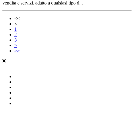
vendita e servizi. adatto a qualsiasi tipo d...
<<
<
1
2
3
>
>>