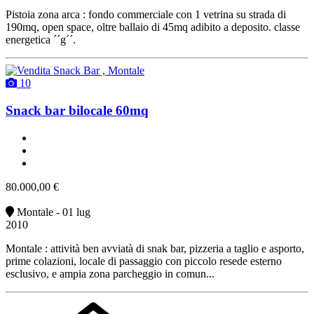
Pistoia zona arca : fondo commerciale con 1 vetrina su strada di
190mq, open space, oltre ballaio di 45mq adibito a deposito. classe
energetica ´´g´´.
10
Snack bar bilocale 60mq
2 bagni
arredato
vendita
80.000,00 €
Montale - 01 lug
2010
Montale : attività ben avviatà di snak bar, pizzeria a taglio e asporto,
prime colazioni, locale di passaggio con piccolo resede esterno
esclusivo, e ampia zona parcheggio in comun...