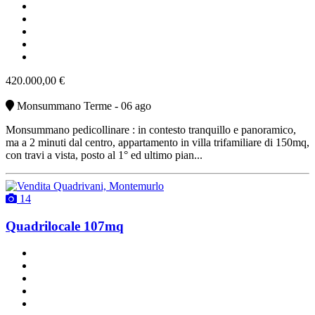
ottimo stato
cucina abitabile
non arredato
parcheggio scoperto
vendita
420.000,00 €
Monsummano Terme - 06 ago
Monsummano pedicollinare : in contesto tranquillo e panoramico,
ma a 2 minuti dal centro, appartamento in villa trifamiliare di 150mq,
con travi a vista, posto al 1° ed ultimo pian...
14
Quadrilocale 107mq
un bagno
buono stato
angolo cottura
con terrazzo
riscaldamento autonomo