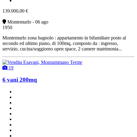
vendita
139.000,00 €
Montemurlo - 06 ago
1950
Montemurlo zona bagnolo : appartamento in bifamiliare posto al
secondo ed ultimo piano, di 100mq, composto da : ingresso,
servizio, cucina/soggiorno open space, 2 camere matrimonia...
19
6 vani 200mq
2 bagni
due balconi
2 posti auto
classe G
ottimo stato
cucina abitabile
con terrazzo
riscaldamento autonomo
vendita