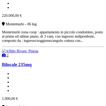
non arredato
vendita
220.000,00 €
Montemurlo - 06 lug
Montemurlo zona coop : appartamento in piccolo condomino, posto
al primo ed ultimo piano, di 3 vani, con ingresso indipendente,
composto da : ingresso/soggiorno/angolo cottura con...
2
Bilocale 235mq
un bagno
classe G
buono stato
riscaldamento autonomo
affitto
1.000,00 €