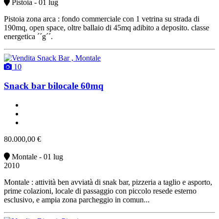
Pistoia - 01 lug
Pistoia zona arca : fondo commerciale con 1 vetrina su strada di
190mq, open space, oltre ballaio di 45mq adibito a deposito. classe
energetica ´´g´´.
10
Snack bar bilocale 60mq
2 bagni
arredato
vendita
80.000,00 €
Montale - 01 lug
2010
Montale : attività ben avviatà di snak bar, pizzeria a taglio e asporto,
prime colazioni, locale di passaggio con piccolo resede esterno
esclusivo, e ampia zona parcheggio in comun...