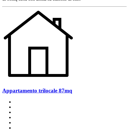
Appartamento trilocale 87mq
un bagno
un balcone
2 posti auto
classe A
ottimo stato
angolo cottura