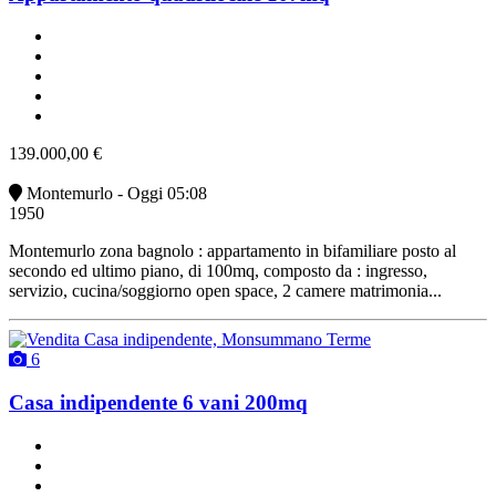
un bagno
buono stato
angolo cottura
non arredato
vendita
139.000,00 €
Montemurlo - Oggi 05:08
1950
Montemurlo zona bagnolo : appartamento in bifamiliare posto al
secondo ed ultimo piano, di 100mq, composto da : ingresso,
servizio, cucina/soggiorno open space, 2 camere matrimonia...
6
Casa indipendente 6 vani 200mq
2 bagni
2 posti auto
classe G