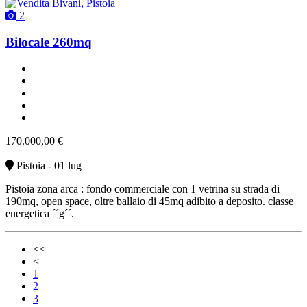
2
Bilocale 260mq
un bagno
classe G
buono stato
riscaldamento autonomo
vendita
170.000,00 €
Pistoia - 01 lug
Pistoia zona arca : fondo commerciale con 1 vetrina su strada di
190mq, open space, oltre ballaio di 45mq adibito a deposito. classe
energetica ´´g´´.
<<
<
1
2
3