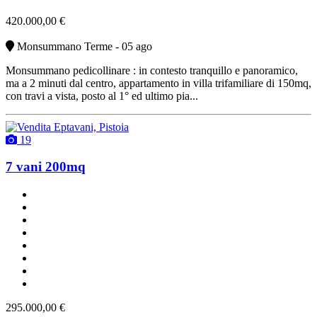
420.000,00 €
Monsummano Terme - 05 ago
Monsummano pedicollinare : in contesto tranquillo e panoramico,
ma a 2 minuti dal centro, appartamento in villa trifamiliare di 150mq,
con travi a vista, posto al 1° ed ultimo pia...
19
7 vani 200mq
un bagno
abitabile
con ascensore
cucinotto
con terrazzo
con cantina
riscaldamento centralizzato
vendita
295.000,00 €