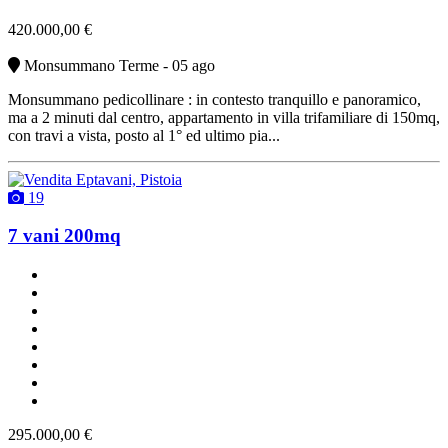
420.000,00 €
Monsummano Terme - 05 ago
Monsummano pedicollinare : in contesto tranquillo e panoramico,
ma a 2 minuti dal centro, appartamento in villa trifamiliare di 150mq,
con travi a vista, posto al 1° ed ultimo pia...
19
7 vani 200mq
un bagno
abitabile
con ascensore
cucinotto
con terrazzo
con cantina
riscaldamento centralizzato
vendita
295.000,00 €