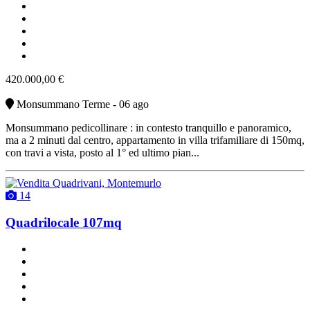
ottimo stato
cucina abitabile
non arredato
parcheggio scoperto
vendita
420.000,00 €
Monsummano Terme - 06 ago
Monsummano pedicollinare : in contesto tranquillo e panoramico,
ma a 2 minuti dal centro, appartamento in villa trifamiliare di 150mq,
con travi a vista, posto al 1° ed ultimo pian...
14
Quadrilocale 107mq
un bagno
buono stato
angolo cottura
con terrazzo
riscaldamento autonomo