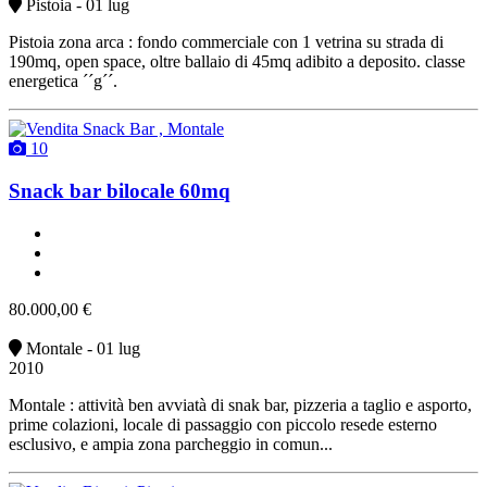
Pistoia - 01 lug
Pistoia zona arca : fondo commerciale con 1 vetrina su strada di
190mq, open space, oltre ballaio di 45mq adibito a deposito. classe
energetica ´´g´´.
10
Snack bar bilocale 60mq
2 bagni
arredato
vendita
80.000,00 €
Montale - 01 lug
2010
Montale : attività ben avviatà di snak bar, pizzeria a taglio e asporto,
prime colazioni, locale di passaggio con piccolo resede esterno
esclusivo, e ampia zona parcheggio in comun...