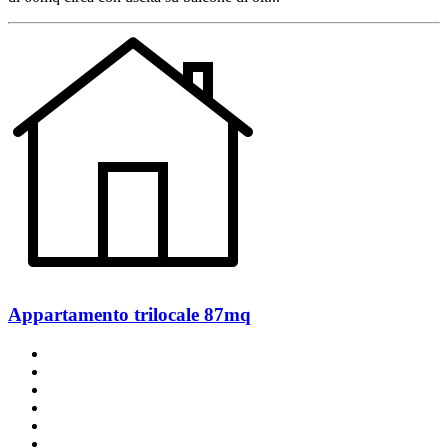
Appartamento trilocale 87mq
un bagno
un balcone
2 posti auto
classe A
ottimo stato
angolo cottura