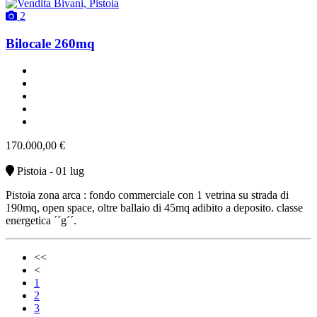
2
Bilocale 260mq
un bagno
classe G
buono stato
riscaldamento autonomo
vendita
170.000,00 €
Pistoia - 01 lug
Pistoia zona arca : fondo commerciale con 1 vetrina su strada di
190mq, open space, oltre ballaio di 45mq adibito a deposito. classe
energetica ´´g´´.
<<
<
1
2
3