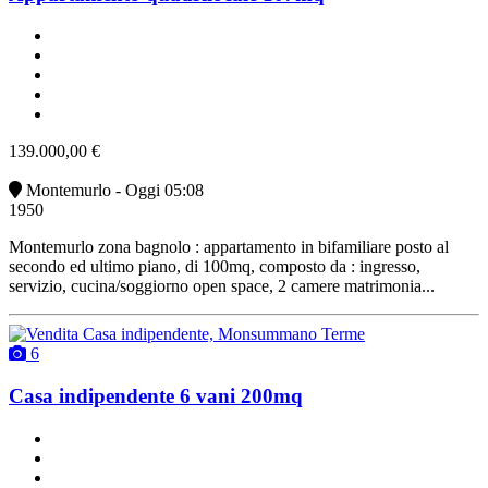
un bagno
buono stato
angolo cottura
non arredato
vendita
139.000,00 €
Montemurlo - Oggi 05:08
1950
Montemurlo zona bagnolo : appartamento in bifamiliare posto al
secondo ed ultimo piano, di 100mq, composto da : ingresso,
servizio, cucina/soggiorno open space, 2 camere matrimonia...
6
Casa indipendente 6 vani 200mq
2 bagni
2 posti auto
classe G