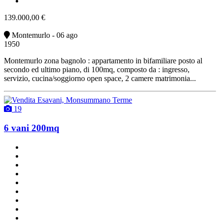
vendita
139.000,00 €
Montemurlo - 06 ago
1950
Montemurlo zona bagnolo : appartamento in bifamiliare posto al
secondo ed ultimo piano, di 100mq, composto da : ingresso,
servizio, cucina/soggiorno open space, 2 camere matrimonia...
19
6 vani 200mq
2 bagni
due balconi
2 posti auto
classe G
ottimo stato
cucina abitabile
con terrazzo
riscaldamento autonomo
vendita