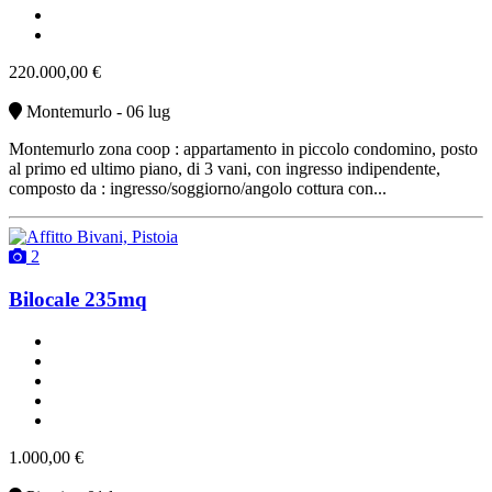
non arredato
vendita
220.000,00 €
Montemurlo - 06 lug
Montemurlo zona coop : appartamento in piccolo condomino, posto
al primo ed ultimo piano, di 3 vani, con ingresso indipendente,
composto da : ingresso/soggiorno/angolo cottura con...
2
Bilocale 235mq
un bagno
classe G
buono stato
riscaldamento autonomo
affitto
1.000,00 €