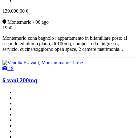
vendita
139.000,00 €
Montemurlo - 06 ago
1950
Montemurlo zona bagnolo : appartamento in bifamiliare posto al
secondo ed ultimo piano, di 100mq, composto da : ingresso,
servizio, cucina/soggiorno open space, 2 camere matrimonia...
19
6 vani 200mq
2 bagni
due balconi
2 posti auto
classe G
ottimo stato
cucina abitabile
con terrazzo
riscaldamento autonomo
vendita