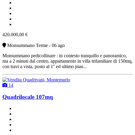
ottimo stato
cucina abitabile
non arredato
parcheggio scoperto
vendita
420.000,00 €
Monsummano Terme - 06 ago
Monsummano pedicollinare : in contesto tranquillo e panoramico,
ma a 2 minuti dal centro, appartamento in villa trifamiliare di 150mq,
con travi a vista, posto al 1° ed ultimo pian...
14
Quadrilocale 107mq
un bagno
buono stato
angolo cottura
con terrazzo
riscaldamento autonomo