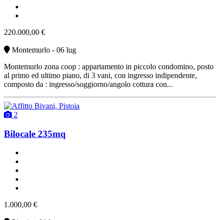
non arredato
vendita
220.000,00 €
Montemurlo - 06 lug
Montemurlo zona coop : appartamento in piccolo condomino, posto
al primo ed ultimo piano, di 3 vani, con ingresso indipendente,
composto da : ingresso/soggiorno/angolo cottura con...
2
Bilocale 235mq
un bagno
classe G
buono stato
riscaldamento autonomo
affitto
1.000,00 €