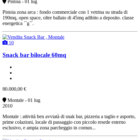
Pistoia - 01 lug
Pistoia zona arca : fondo commerciale con 1 vetrina su strada di
190mq, open space, oltre ballaio di 45mq adibito a deposito. classe
energetica ´´g´´.
10
Snack bar bilocale 60mq
2 bagni
arredato
vendita
80.000,00 €
Montale - 01 lug
2010
Montale : attività ben avviatà di snak bar, pizzeria a taglio e asporto,
prime colazioni, locale di passaggio con piccolo resede esterno
esclusivo, e ampia zona parcheggio in comun...