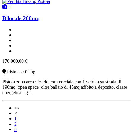
2
Bilocale 260mq
un bagno
classe G
buono stato
riscaldamento autonomo
vendita
170.000,00 €
Pistoia - 01 lug
Pistoia zona arca : fondo commerciale con 1 vetrina su strada di
190mq, open space, oltre ballaio di 45mq adibito a deposito. classe
energetica ´´g´´.
<<
<
1
2
3