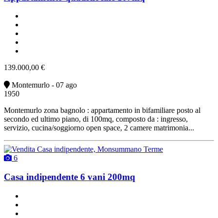
un bagno
buono stato
angolo cottura
non arredato
vendita
139.000,00 €
Montemurlo - 07 ago
1950
Montemurlo zona bagnolo : appartamento in bifamiliare posto al
secondo ed ultimo piano, di 100mq, composto da : ingresso,
servizio, cucina/soggiorno open space, 2 camere matrimonia...
6
Casa indipendente 6 vani 200mq
2 bagni
2 posti auto
classe G