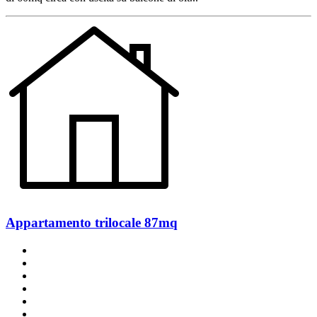
Appartamento trilocale 87mq
un bagno
un balcone
2 posti auto
classe A
ottimo stato
angolo cottura