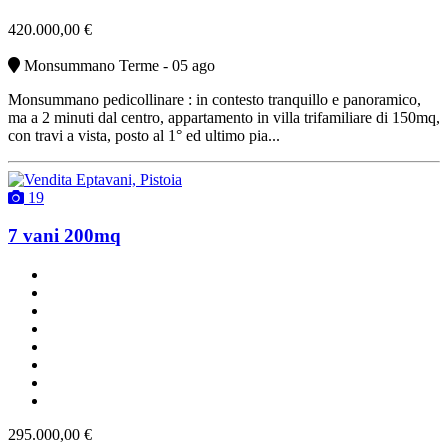
420.000,00 €
Monsummano Terme - 05 ago
Monsummano pedicollinare : in contesto tranquillo e panoramico,
ma a 2 minuti dal centro, appartamento in villa trifamiliare di 150mq,
con travi a vista, posto al 1° ed ultimo pia...
19
7 vani 200mq
un bagno
abitabile
con ascensore
cucinotto
con terrazzo
con cantina
riscaldamento centralizzato
vendita
295.000,00 €